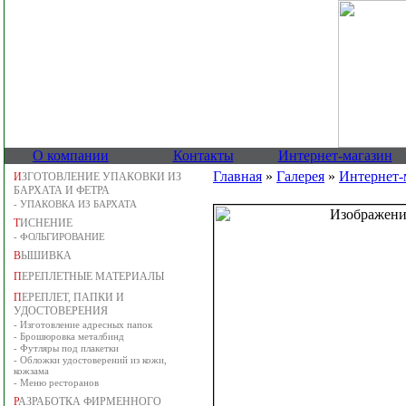
О компании
Контакты
Интернет-магазин
Главная
»
Галерея
»
Интернет-
И
ЗГОТОВЛЕНИЕ УПАКОВКИ ИЗ
БАРХАТА И ФЕТРА
-
УПАКОВКА ИЗ БАРХАТА
Т
ИСНЕНИЕ
-
ФОЛЬГИРОВАНИЕ
В
ЫШИВКА
П
ЕРЕПЛЕТНЫЕ МАТЕРИАЛЫ
П
ЕРЕПЛЕТ, ПАПКИ И
УДОСТОВЕРЕНИЯ
-
Изготовление адресных папок
-
Брошюровка металбинд
-
Футляры под плакетки
-
Обложки удостоверений из кожи,
кожзама
-
Меню ресторанов
Р
АЗРАБОТКА ФИРМЕННОГО