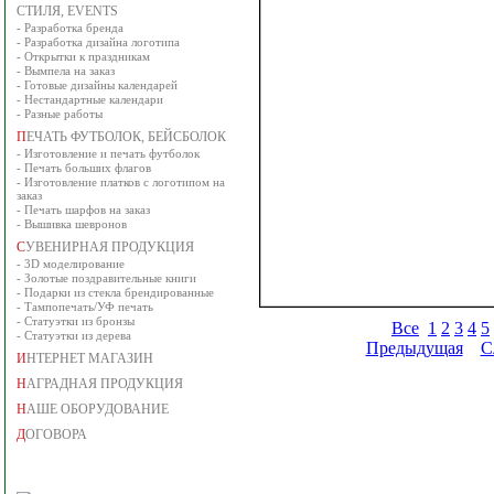
СТИЛЯ, EVENTS
-
Разработка бренда
-
Разработка дизайна логотипа
-
Открытки к праздникам
-
Вымпела на заказ
-
Готовые дизайны календарей
-
Нестандартные календари
-
Разные работы
П
ЕЧАТЬ ФУТБОЛОК, БЕЙСБОЛОК
-
Изготовление и печать футболок
-
Печать больших флагов
-
Изготовление платков с логотипом на
заказ
-
Печать шарфов на заказ
-
Вышивка шевронов
С
УВЕНИРНАЯ ПРОДУКЦИЯ
-
3D моделирование
-
Золотые поздравительные книги
-
Подарки из стекла брендированные
-
Тампопечать/УФ печать
-
Статуэтки из бронзы
Все
1
2
3
4
5
-
Статуэтки из дерева
Предыдущая
С
И
НТЕРНЕТ МАГАЗИН
Н
АГРАДНАЯ ПРОДУКЦИЯ
Н
АШЕ ОБОРУДОВАНИЕ
Д
ОГОВОРА