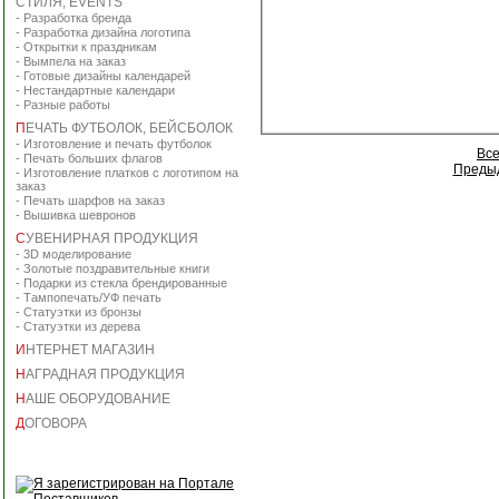
СТИЛЯ, EVENTS
-
Разработка бренда
-
Разработка дизайна логотипа
-
Открытки к праздникам
-
Вымпела на заказ
-
Готовые дизайны календарей
-
Нестандартные календари
-
Разные работы
П
ЕЧАТЬ ФУТБОЛОК, БЕЙСБОЛОК
-
Изготовление и печать футболок
Вс
-
Печать больших флагов
Преды
-
Изготовление платков с логотипом на
заказ
-
Печать шарфов на заказ
-
Вышивка шевронов
С
УВЕНИРНАЯ ПРОДУКЦИЯ
-
3D моделирование
-
Золотые поздравительные книги
-
Подарки из стекла брендированные
-
Тампопечать/УФ печать
-
Статуэтки из бронзы
-
Статуэтки из дерева
И
НТЕРНЕТ МАГАЗИН
Н
АГРАДНАЯ ПРОДУКЦИЯ
Н
АШЕ ОБОРУДОВАНИЕ
Д
ОГОВОРА