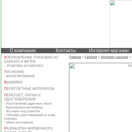
О компании
Контакты
Интернет-магазин
»
»
»
Главная
Галерея
Интернет-магазин
И
ЗГОТОВЛЕНИЕ УПАКОВКИ ИЗ
БАРХАТА И ФЕТРА
-
УПАКОВКА ИЗ БАРХАТА
Т
ИСНЕНИЕ
-
ФОЛЬГИРОВАНИЕ
В
ЫШИВКА
П
ЕРЕПЛЕТНЫЕ МАТЕРИАЛЫ
П
ЕРЕПЛЕТ, ПАПКИ И
УДОСТОВЕРЕНИЯ
-
Изготовление адресных папок
-
Брошюровка металбинд
-
Футляры под плакетки
-
Обложки удостоверений из кожи,
кожзама
-
Меню ресторанов
Р
АЗРАБОТКА ФИРМЕННОГО