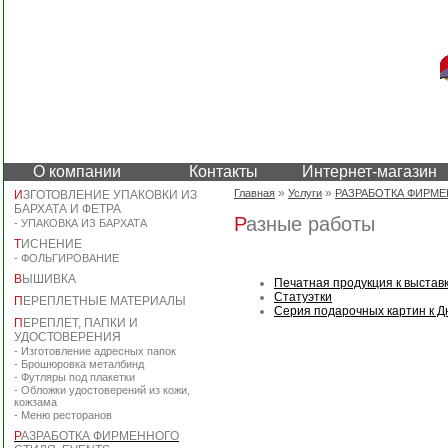
О компании
Контакты
Интернет-магазин
»
»
Главная
Услуги
РАЗРАБОТКА ФИРМЕ
И
ЗГОТОВЛЕНИЕ УПАКОВКИ ИЗ
БАРХАТА И ФЕТРА
Разные работы
-
УПАКОВКА ИЗ БАРХАТА
Т
ИСНЕНИЕ
-
ФОЛЬГИРОВАНИЕ
В
ЫШИВКА
Печатная продукция к выставк
Статуэтки
П
ЕРЕПЛЕТНЫЕ МАТЕРИАЛЫ
Серия подарочных картин к 
П
ЕРЕПЛЕТ, ПАПКИ И
УДОСТОВЕРЕНИЯ
-
Изготовление адресных папок
-
Брошюровка металбинд
-
Футляры под плакетки
-
Обложки удостоверений из кожи,
кожзама
-
Меню ресторанов
Р
АЗРАБОТКА ФИРМЕННОГО