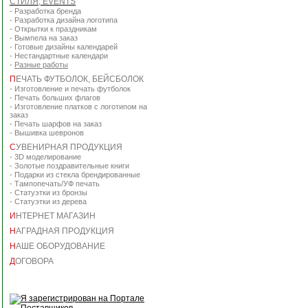
СТИЛЯ, EVENTS
-
Разработка бренда
-
Разработка дизайна логотипа
-
Открытки к праздникам
-
Вымпела на заказ
-
Готовые дизайны календарей
-
Нестандартные календари
-
Разные работы
П
ЕЧАТЬ ФУТБОЛОК, БЕЙСБОЛОК
-
Изготовление и печать футболок
-
Печать больших флагов
-
Изготовление платков с логотипом на
заказ
-
Печать шарфов на заказ
-
Вышивка шевронов
С
УВЕНИРНАЯ ПРОДУКЦИЯ
-
3D моделирование
-
Золотые поздравительные книги
-
Подарки из стекла брендированные
-
Тампопечать/УФ печать
-
Статуэтки из бронзы
-
Статуэтки из дерева
И
НТЕРНЕТ МАГАЗИН
Н
АГРАДНАЯ ПРОДУКЦИЯ
Н
АШЕ ОБОРУДОВАНИЕ
Д
ОГОВОРА