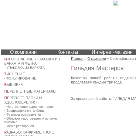
О компании
Контакты
Интернет-магазин
»
» Сертификаты 
Главная
О компании
И
ЗГОТОВЛЕНИЕ УПАКОВКИ ИЗ
БАРХАТА И ФЕТРА
Гильдия Мастеров
-
УПАКОВКА ИЗ БАРХАТА
Т
ИСНЕНИЕ
Качество нашей работы подтверж
-
ФОЛЬГИРОВАНИЕ
продлеваем каждые три года.
В
ЫШИВКА
П
ЕРЕПЛЕТНЫЕ МАТЕРИАЛЫ
П
ЕРЕПЛЕТ, ПАПКИ И
За время своей работы ГИЛЬДИЯ МА
УДОСТОВЕРЕНИЯ
-
Изготовление адресных папок
-
Брошюровка металбинд
-
Футляры под плакетки
-
Обложки удостоверений из кожи,
кожзама
-
Меню ресторанов
Р
АЗРАБОТКА ФИРМЕННОГО