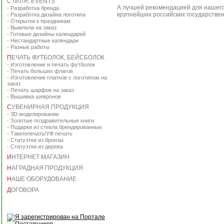
СТИЛЯ, EVENTS
А лучшей рекомендацией для нашего 
-
Разработка бренда
крупнейших российских государстве
-
Разработка дизайна логотипа
-
Открытки к праздникам
-
Вымпела на заказ
-
Готовые дизайны календарей
-
Нестандартные календари
-
Разные работы
П
ЕЧАТЬ ФУТБОЛОК, БЕЙСБОЛОК
-
Изготовление и печать футболок
-
Печать больших флагов
-
Изготовление платков с логотипом на
заказ
-
Печать шарфов на заказ
-
Вышивка шевронов
С
УВЕНИРНАЯ ПРОДУКЦИЯ
-
3D моделирование
-
Золотые поздравительные книги
-
Подарки из стекла брендированные
-
Тампопечать/УФ печать
-
Статуэтки из бронзы
-
Статуэтки из дерева
И
НТЕРНЕТ МАГАЗИН
Н
АГРАДНАЯ ПРОДУКЦИЯ
Н
АШЕ ОБОРУДОВАНИЕ
Д
ОГОВОРА