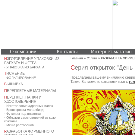
О компании
Контакты
Интернет-магазин
»
»
Главная
Услуги
РАЗРАБОТКА ФИРМЕ
И
ЗГОТОВЛЕНИЕ УПАКОВКИ ИЗ
БАРХАТА И ФЕТРА
Серия открыток "День
-
УПАКОВКА ИЗ БАРХАТА
Т
ИСНЕНИЕ
Предлагаем вашему вниманию серию 
-
ФОЛЬГИРОВАНИЕ
Также Вы можете ознакомиться с
тек
В
ЫШИВКА
П
ЕРЕПЛЕТНЫЕ МАТЕРИАЛЫ
П
ЕРЕПЛЕТ, ПАПКИ И
УДОСТОВЕРЕНИЯ
-
Изготовление адресных папок
-
Брошюровка металбинд
-
Футляры под плакетки
-
Обложки удостоверений из кожи,
кожзама
-
Меню ресторанов
Р
АЗРАБОТКА ФИРМЕННОГО