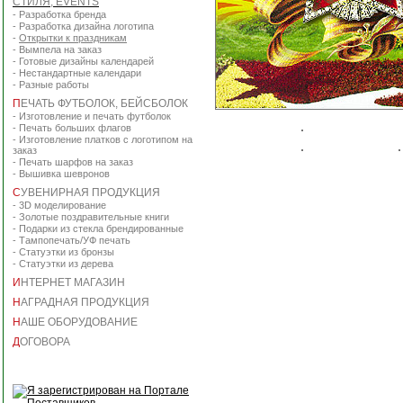
СТИЛЯ, EVENTS
-
Разработка бренда
-
Разработка дизайна логотипа
-
Открытки к праздникам
-
Вымпела на заказ
-
Готовые дизайны календарей
-
Нестандартные календари
-
Разные работы
П
ЕЧАТЬ ФУТБОЛОК, БЕЙСБОЛОК
-
Изготовление и печать футболок
-
Печать больших флагов
-
Изготовление платков с логотипом на
заказ
-
Печать шарфов на заказ
-
Вышивка шевронов
С
УВЕНИРНАЯ ПРОДУКЦИЯ
-
3D моделирование
-
Золотые поздравительные книги
-
Подарки из стекла брендированные
-
Тампопечать/УФ печать
-
Статуэтки из бронзы
-
Статуэтки из дерева
И
НТЕРНЕТ МАГАЗИН
Н
АГРАДНАЯ ПРОДУКЦИЯ
Н
АШЕ ОБОРУДОВАНИЕ
Д
ОГОВОРА